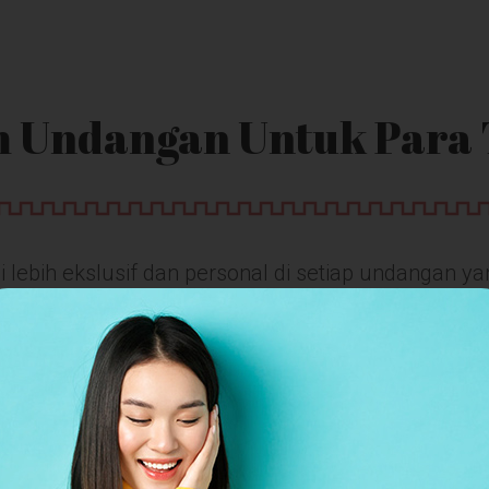
m Undangan Untuk Para
 lebih ekslusif dan personal di setiap undangan ya