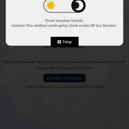
Minggu
31 | 12 | 2024
Maya & Reza
Tutup
Bapak/Ibu/Saudara/i
Kepada Yth.
Tanpa mengurangi rasa hormat, kami bermaksud mengundang Anda untuk
Bapak/Ibu/Saudara/i
menghadiri acara pernikahan kami.
Nama Tamu
Buka Undangan
Di Tempat
Mohon maaf apabila ada kesalahan penulisan nama/gelar