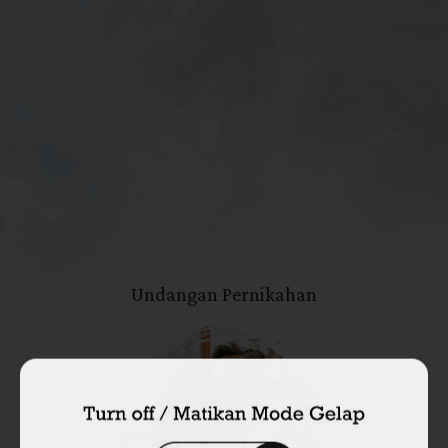
The Wedding Of
Maya
dan
Reza