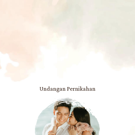
The Wedding Of
Maya
dan
Reza