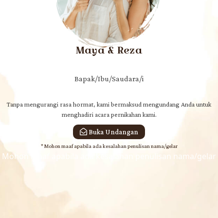
Minggu
31 | 12 | 2024
Maya & Reza
Bapak/Ibu/Saudara/i
Kepada Yth.
Tanpa mengurangi rasa hormat, kami bermaksud mengundang Anda untuk
Bapak/Ibu/Saudara/i
menghadiri acara pernikahan kami.
Nama Tamu
Buka Undangan
Di Tempat
Mohon maaf apabila ada kesalahan penulisan nama/gelar