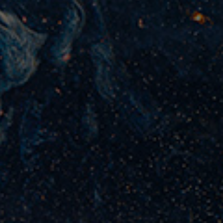
Assalamualaikum Warahmatullahi Wabarakatuh
Dengan memohon Ridho serta Rahmat Allah SWT, kami
bermaksud menyelenggarakan Resepsi Pernikahan putra-
putri kami:
Clara Febria
Angga Pratama
Putri
Putra dari :
Bapak Rudi Feisal Fediansyah,
Putri dari :
S.H
Bapak Muhammad Afief
Ibu Sasmitiani Monica Aulia,
Karromi, S.E
S.E
Ibu Cherlica Putri Wulandari,
S.H