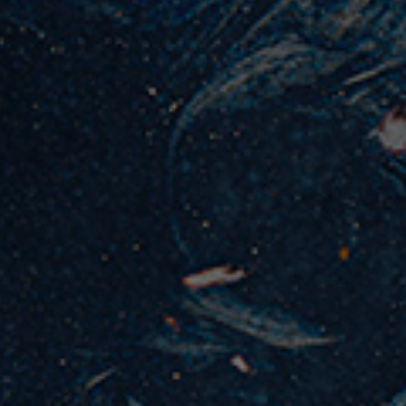
Resepsi
Pernikahan
Minggu, 10 Desember 2023
10.00 WIB s.d 12.00 WIB
THE TRIBRATA DARMAWANGSA
Jl. Darmawangsa III no. 2, RW. 1, Pulo,
Kebayoran Baru Jakarta Selatan 12160