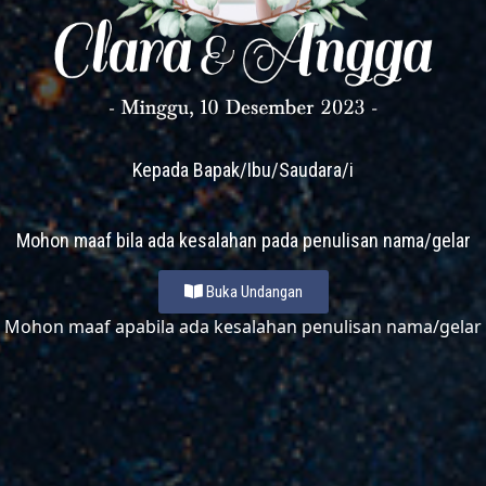
Minggu, 10 Desember 2023
08.00 WIB s.d 10.00 WIB
THE TRIBRATA DARMAWANGSA
Jl. Darmawangsa III no. 2, RW. 1, Pulo,
Kepada Bapak/Ibu/Saudara/i
Kebayoran Baru Jakarta Selatan 12160
Mohon maaf bila ada kesalahan pada penulisan nama/gelar
Buka Undangan
Mohon maaf apabila ada kesalahan penulisan nama/gelar