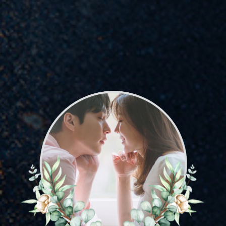
Bahagia
Siang dan malam berganti begitu cepat, di antara saat-saat
mendebarkan yang belum pernah kami rasakan sebelumnya.
Kami nantikan kehadiran para keluarga dan sahabat, untuk
menjadi saksi ikrar janji suci kami di hari yang bahagia.
00
00
00
00
Hari
Jam
Menit
Detik
Akad Nikah