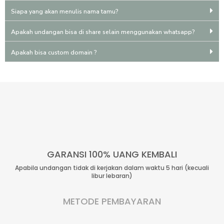
Siapa yang akan menulis nama tamu?
Apakah undangan bisa di share selain menggunakan whatsapp?
Apakah bisa custom domain ?
GARANSI 100% UANG KEMBALI
Apabila undangan tidak di kerjakan dalam waktu 5 hari (kecuali
libur lebaran)
METODE PEMBAYARAN