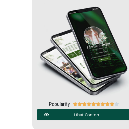
Popularity










Lihat Contoh