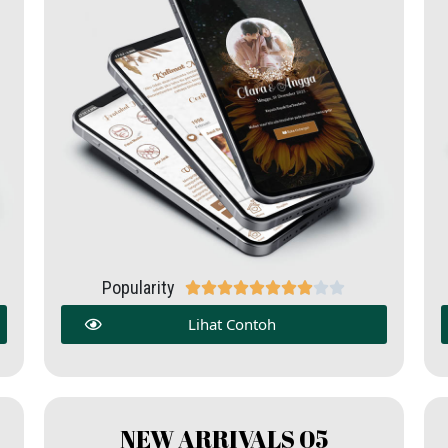
Popularity










Lihat Contoh
NEW ARRIVALS 05