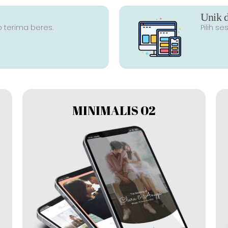
Unik d
p terima beres.
Pilih s
MINIMALIS 02