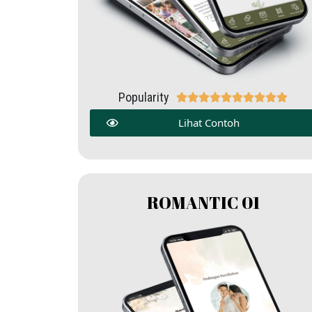
Popularity










Lihat Contoh
ROMANTIC 01