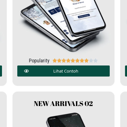
Popularity










Lihat Contoh
NEW ARRIVALS 02