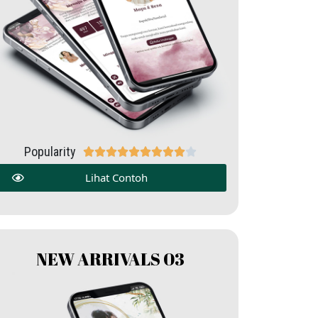
Popularity










Lihat Contoh
NEW ARRIVALS 03