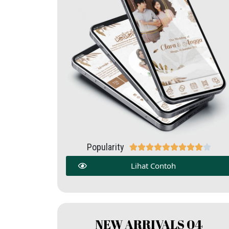
Popularity










Lihat Contoh
NEW ARRIVALS 04