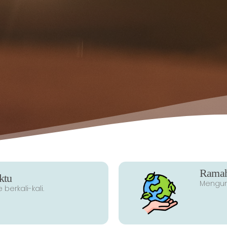
Ramah
tu​
Mengur
berkali-kali.