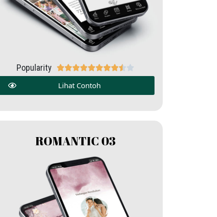
Popularity










Lihat Contoh
ROMANTIC 03