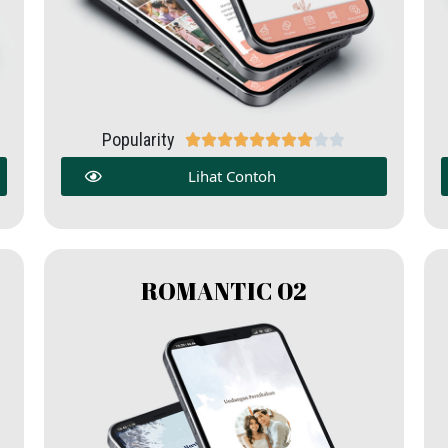
Popularity










Lihat Contoh
ROMANTIC 02