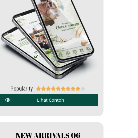
Popularity










Lihat Contoh
NEW ARRIVALS 06