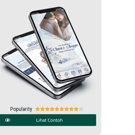
Popularity










Lihat Contoh