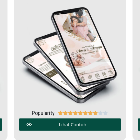
Popularity










Lihat Contoh