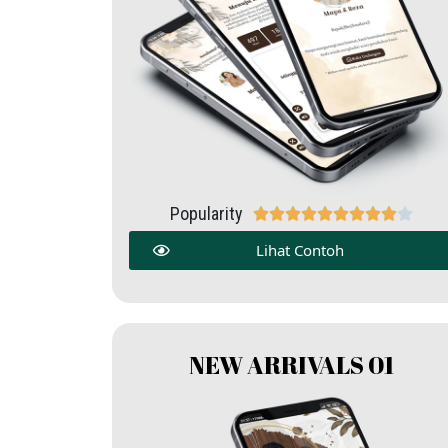
Popularity










Lihat Contoh
NEW ARRIVALS 01