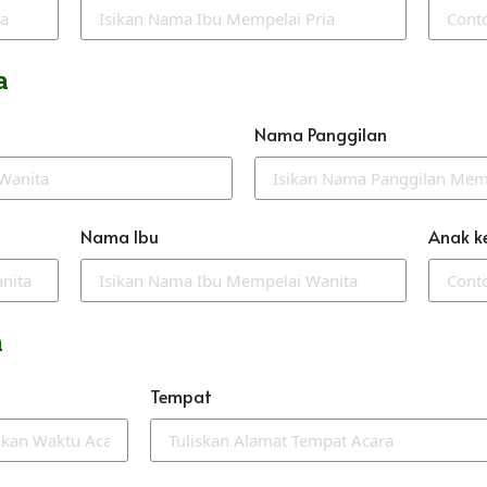
a
Nama Panggilan
Nama Ibu
Anak k
n
Tempat