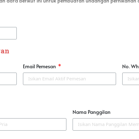
ikan data berikut ini untuk pembuatan undangan pernikahan d
gan
Email Pemesan
No. Wh
Nama Panggilan