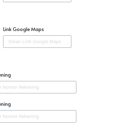
Link Google Maps
ening
ening