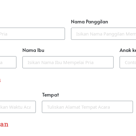
Nama Panggilan
Nama Ibu
Anak k
n
Tempat
han