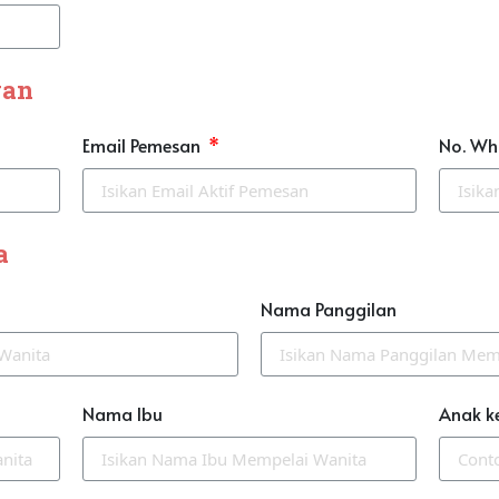
gan
Email Pemesan
No. Wh
a
Nama Panggilan
Nama Ibu
Anak k