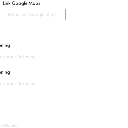
Link Google Maps
ening
ening